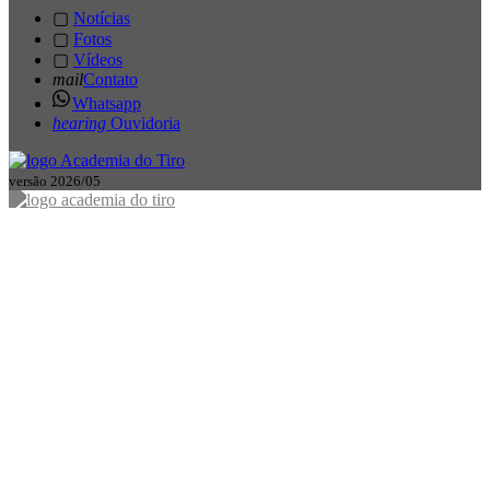
▢
Notícias
▢
Fotos
▢
Vídeos
mail
Contato
Whatsapp
hearing
Ouvidoria
versão 2026/05