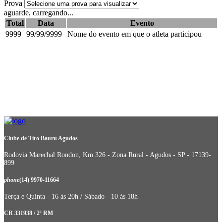
Prova
aguarde, carregando...
Total
Data
Evento
9999
99/99/9999
Nome do evento em que o atleta participou
Clube de Tiro Bauru Agudos
Rodovia Marechal Rondon, Km 326 - Zona Rural - Agudos - SP - 17139-
899
phone
(14) 9970-11664
Terça e Quinta - 16 às 20h / Sábado - 10 às 18h
CR 331938 / 2ª RM