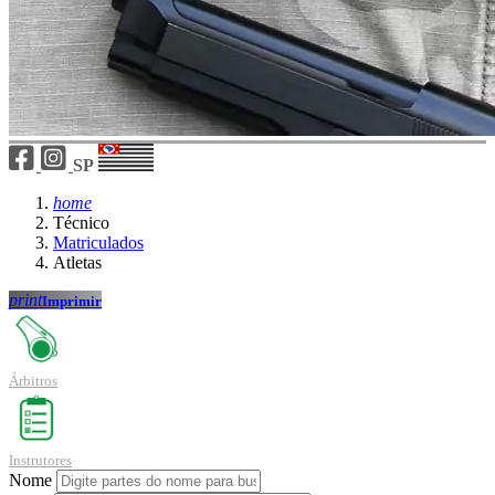
SP
home
Técnico
Matriculados
Atletas
print
Imprimir
Árbitros
Instrutores
Nome