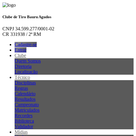
Clube de Tiro Bauru Agudos
CNPJ 34.599.277/0001-02
CR 331938 / 2ª RM
Cadastre-se
Entrar
Clube
Quem Somos
Diretoria
Localização
Técnico
Disciplinas
Regras
Calendário
Resultados
Campeonato
Matriculados
Recordes
Biblioteca
Validador
Mídias