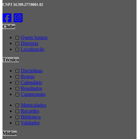
CNPJ 34.599.277/0001-02
Clube
▢
Quem Somos
▢
Diretoria
▢
Localização
Técnico
▢
Disciplinas
▢
Regras
▢
Calendário
▢
Resultados
▢
Campeonato
▢
Matriculados
▢
Recordes
▢
Biblioteca
▢
Validador
Mídias