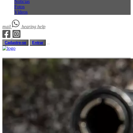
Notícias
Fotos
Vídeos
mail
hearing
help
Cadastre-se
Entrar