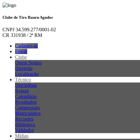
Clube de Tiro Bauru Agudos
CNPJ 34.599.277/0001-02
CR 331938 / 2ª RM
Cadastre-se
Entrar
Clube
Quem Somos
Diretoria
Localização
Técnico
Disciplinas
Regras
Calendário
Resultados
Campeonato
Matriculados
Recordes
Biblioteca
Validador
Mídias