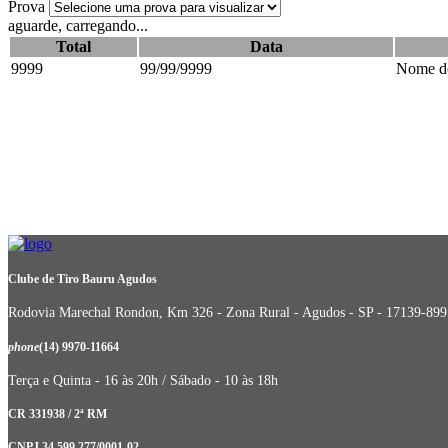
Prova
aguarde, carregando...
Total
Data
9999
99/99/9999
Nome do
Clube de Tiro Bauru Agudos
Rodovia Marechal Rondon, Km 326 - Zona Rural - Agudos - SP - 17139-899
phone
(14) 9970-11664
Terça e Quinta - 16 às 20h / Sábado - 10 às 18h
CR 331938 / 2ª RM
CNPJ 34.599.277/0001-02