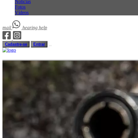
Notícias
Fotos
Vídeos
mail
hearing
help
Cadastre-se
Entrar