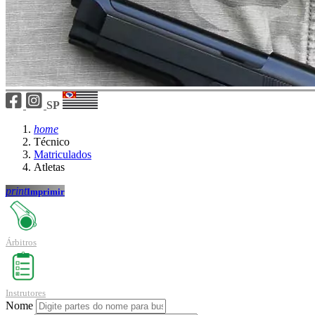
SP
home
Técnico
Matriculados
Atletas
print
Imprimir
Árbitros
Instrutores
Nome