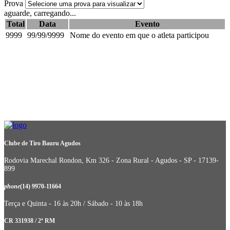
Prova
aguarde, carregando...
Total
Data
Evento
9999
99/99/9999
Nome do evento em que o atleta participou
Clube de Tiro Bauru Agudos
Rodovia Marechal Rondon, Km 326 - Zona Rural - Agudos - SP - 17139-
899
phone
(14) 9970-11664
Terça e Quinta - 16 às 20h / Sábado - 10 às 18h
CR 331938 / 2ª RM