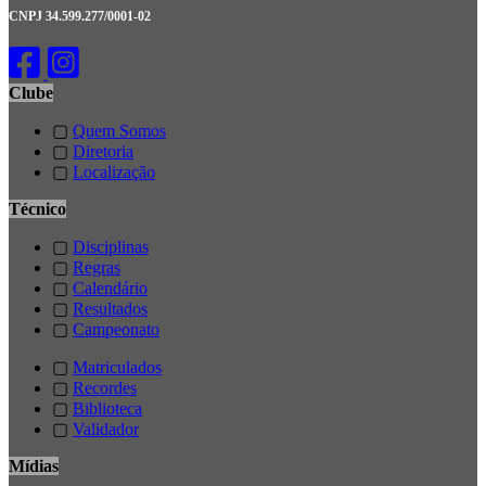
CNPJ 34.599.277/0001-02
Clube
▢
Quem Somos
▢
Diretoria
▢
Localização
Técnico
▢
Disciplinas
▢
Regras
▢
Calendário
▢
Resultados
▢
Campeonato
▢
Matriculados
▢
Recordes
▢
Biblioteca
▢
Validador
Mídias