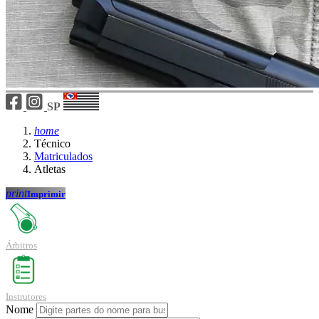
SP
home
Técnico
Matriculados
Atletas
print
Imprimir
Árbitros
Instrutores
Nome