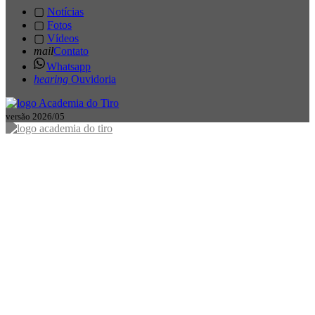
▢
Notícias
▢
Fotos
▢
Vídeos
mail
Contato
Whatsapp
hearing
Ouvidoria
versão 2026/05