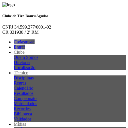
Clube de Tiro Bauru Agudos
CNPJ 34.599.277/0001-02
CR 331938 / 2ª RM
Cadastre-se
Entrar
Clube
Quem Somos
Diretoria
Localização
Técnico
Disciplinas
Regras
Calendário
Resultados
Campeonato
Matriculados
Recordes
Biblioteca
Validador
Mídias