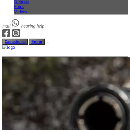
Notícias
Fotos
Vídeos
mail
hearing
help
Cadastre-se
Entrar