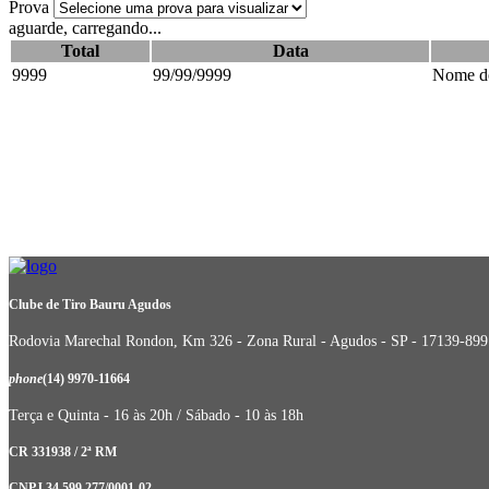
Prova
aguarde, carregando...
Total
Data
9999
99/99/9999
Nome do
Clube de Tiro Bauru Agudos
Rodovia Marechal Rondon, Km 326 - Zona Rural - Agudos - SP - 17139-899
phone
(14) 9970-11664
Terça e Quinta - 16 às 20h / Sábado - 10 às 18h
CR 331938 / 2ª RM
CNPJ 34.599.277/0001-02