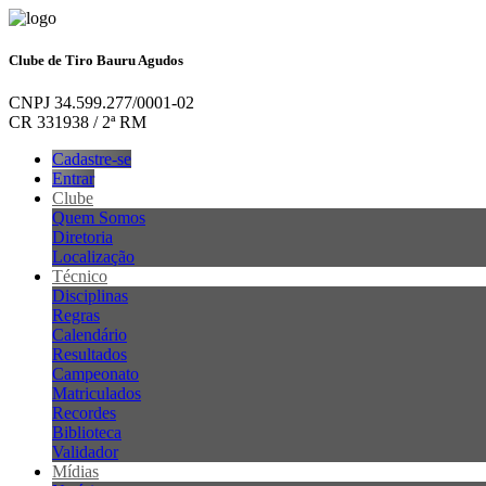
Clube de Tiro Bauru Agudos
CNPJ 34.599.277/0001-02
CR 331938 / 2ª RM
Cadastre-se
Entrar
Clube
Quem Somos
Diretoria
Localização
Técnico
Disciplinas
Regras
Calendário
Resultados
Campeonato
Matriculados
Recordes
Biblioteca
Validador
Mídias