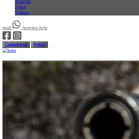
Notícias
Fotos
Vídeos
mail
hearing
help
Cadastre-se
Entrar