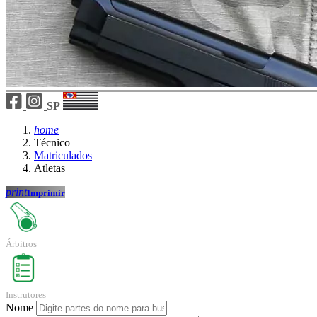
SP
home
Técnico
Matriculados
Atletas
print
Imprimir
Árbitros
Instrutores
Nome