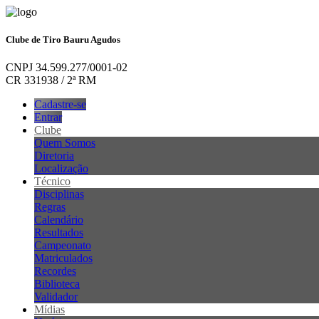
Clube de Tiro Bauru Agudos
CNPJ 34.599.277/0001-02
CR 331938 / 2ª RM
Cadastre-se
Entrar
Clube
Quem Somos
Diretoria
Localização
Técnico
Disciplinas
Regras
Calendário
Resultados
Campeonato
Matriculados
Recordes
Biblioteca
Validador
Mídias