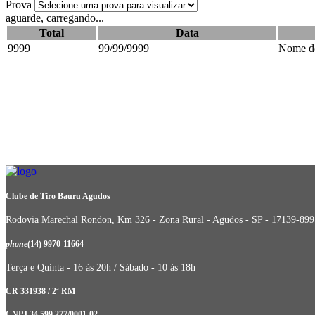
Prova
aguarde, carregando...
Total
Data
9999
99/99/9999
Nome do
Clube de Tiro Bauru Agudos
Rodovia Marechal Rondon, Km 326 - Zona Rural - Agudos - SP - 17139-899
phone
(14) 9970-11664
Terça e Quinta - 16 às 20h / Sábado - 10 às 18h
CR 331938 / 2ª RM
CNPJ 34.599.277/0001-02