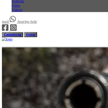
Notícias
Fotos
Vídeos
mail
hearing
help
Cadastre-se
Entrar