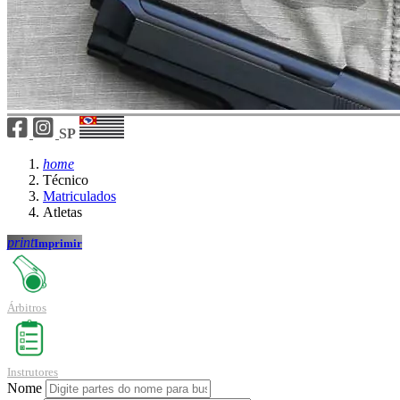
SP
home
Técnico
Matriculados
Atletas
print
Imprimir
Árbitros
Instrutores
Nome