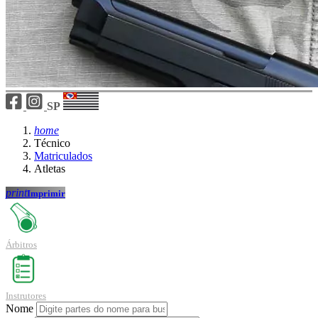
SP
home
Técnico
Matriculados
Atletas
print
Imprimir
Árbitros
Instrutores
Nome