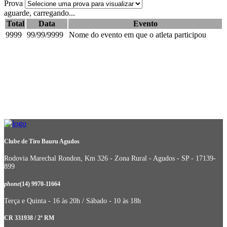
Prova
aguarde, carregando...
Total
Data
Evento
9999
99/99/9999
Nome do evento em que o atleta participou
Clube de Tiro Bauru Agudos
Rodovia Marechal Rondon, Km 326 - Zona Rural - Agudos - SP - 17139-
899
phone
(14) 9970-11664
Terça e Quinta - 16 às 20h / Sábado - 10 às 18h
CR 331938 / 2ª RM