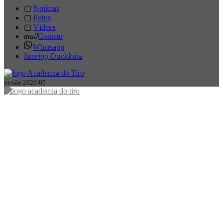
▢
Notícias
▢
Fotos
▢
Vídeos
mail
Contato
Whatsapp
hearing
Ouvidoria
versão 2026/05