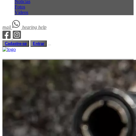
Notícias
Fotos
Vídeos
mail
hearing
help
Cadastre-se
Entrar