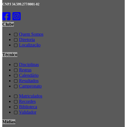
CNPJ 34.599.277/0001-02
Clube
▢
Quem Somos
▢
Diretoria
▢
Localização
Técnico
▢
Disciplinas
▢
Regras
▢
Calendário
▢
Resultados
▢
Campeonato
▢
Matriculados
▢
Recordes
▢
Biblioteca
▢
Validador
Mídias