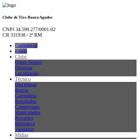
Clube de Tiro Bauru Agudos
CNPJ 34.599.277/0001-02
CR 331938 / 2ª RM
Cadastre-se
Entrar
Clube
Quem Somos
Diretoria
Localização
Técnico
Disciplinas
Regras
Calendário
Resultados
Campeonato
Matriculados
Recordes
Biblioteca
Validador
Mídias