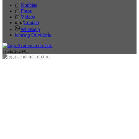
▢
Notícias
▢
Fotos
▢
Vídeos
mail
Contato
Whatsapp
hearing
Ouvidoria
versão 2026/05