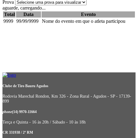
Prova
aguarde, carregando...
Total
Data
Evento
9999
99/99/9999
Nome do evento em que o atleta participou
Clube de Tiro Bauru Agudos
Rodovia Marechal Rondon, Km 326 - Zona Rural - Agudos - SP - 17139-
899
phone
(14) 9970-11664
Terça e Quinta - 16 às 20h / Sábado - 10 às 18h
CR 331938 / 2ª RM