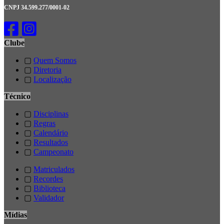
CNPJ 34.599.277/0001-02
Clube
▢
Quem Somos
▢
Diretoria
▢
Localização
Técnico
▢
Disciplinas
▢
Regras
▢
Calendário
▢
Resultados
▢
Campeonato
▢
Matriculados
▢
Recordes
▢
Biblioteca
▢
Validador
Mídias