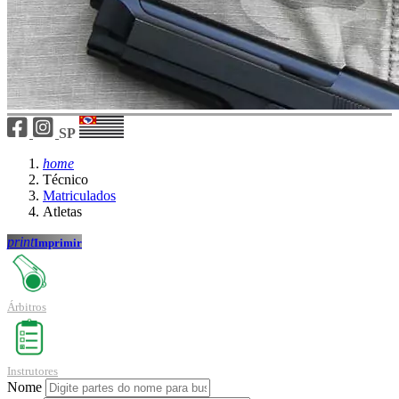
SP
home
Técnico
Matriculados
Atletas
print
Imprimir
Árbitros
Instrutores
Nome