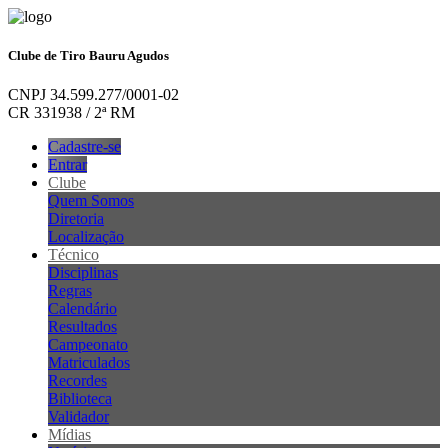
Clube de Tiro Bauru Agudos
CNPJ 34.599.277/0001-02
CR 331938 / 2ª RM
Cadastre-se
Entrar
Clube
Quem Somos
Diretoria
Localização
Técnico
Disciplinas
Regras
Calendário
Resultados
Campeonato
Matriculados
Recordes
Biblioteca
Validador
Mídias