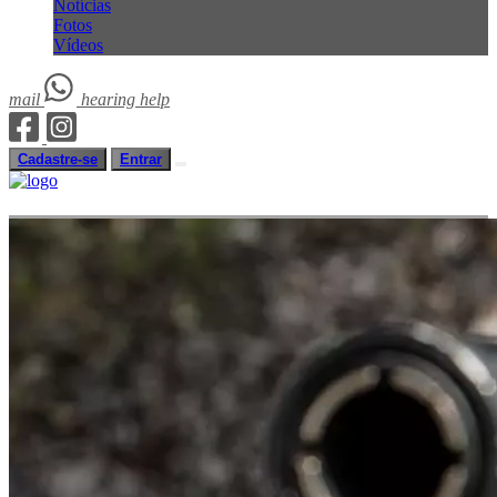
Notícias
Fotos
Vídeos
mail
hearing
help
Cadastre-se
Entrar