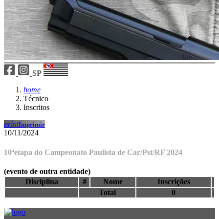
SP
home
Técnico
Inscritos
print
Imprimir
10/11/2024
10ªetapa do Campeonato Paulista de Car/Pst/RF 2024
(evento de outra entidade)
Disciplina
#
Nome
Inscrições
Total
0