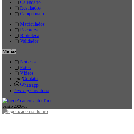
▢
Calendário
▢
Resultados
▢
Campeonato
▢
Matriculados
▢
Recordes
▢
Biblioteca
▢
Validador
Mídias
▢
Notícias
▢
Fotos
▢
Vídeos
mail
Contato
Whatsapp
hearing
Ouvidoria
versão 2026/05