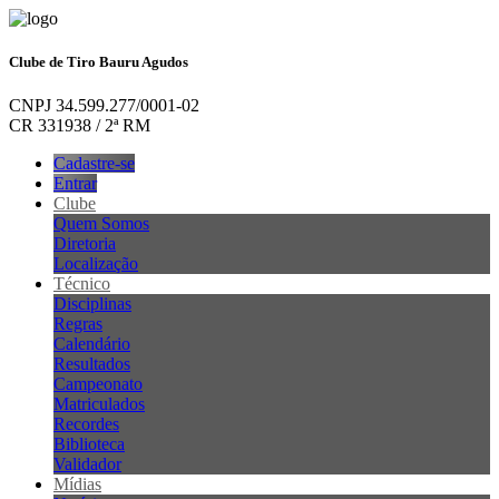
Clube de Tiro Bauru Agudos
CNPJ 34.599.277/0001-02
CR 331938 / 2ª RM
Cadastre-se
Entrar
Clube
Quem Somos
Diretoria
Localização
Técnico
Disciplinas
Regras
Calendário
Resultados
Campeonato
Matriculados
Recordes
Biblioteca
Validador
Mídias