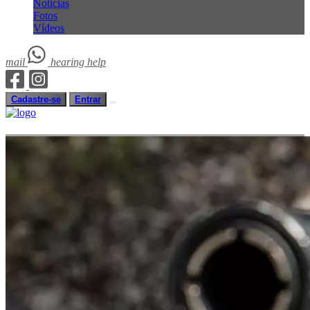
Notícias
Fotos
Vídeos
mail
hearing
help
Cadastre-se
Entrar