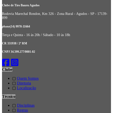
Clube de Tiro Bauru Agudos
Rodovia Marechal Rondon, Km 326 - Zona Rural - Agudos - SP - 17139-
899
phone
(14) 9970-11664
Terça e Quinta - 16 às 20h / Sábado - 10 às 18h
CR 331938 / 2ª RM
CNPJ 34.599.277/0001-02
Clube
▢
Quem Somos
▢
Diretoria
▢
Localização
Técnico
▢
Disciplinas
▢
Regras