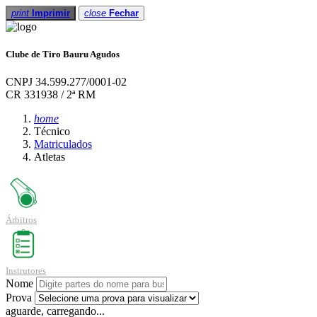
print
Imprimir
close
Fechar
Clube de Tiro Bauru Agudos
CNPJ 34.599.277/0001-02
CR 331938 / 2ª RM
home
Técnico
Matriculados
Atletas
Árbitros
Instrutores
Nome
Prova
aguarde, carregando...