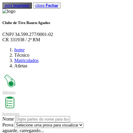
print
Imprimir
close
Fechar
Clube de Tiro Bauru Agudos
CNPJ 34.599.277/0001-02
CR 331938 / 2ª RM
home
Técnico
Matriculados
Atletas
Árbitros
Instrutores
Nome
Prova
aguarde, carregando...