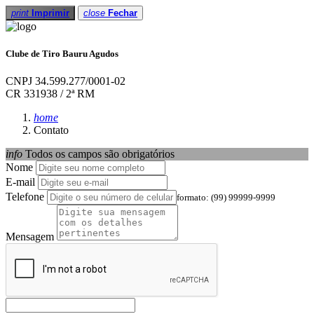
print
Imprimir
close
Fechar
Clube de Tiro Bauru Agudos
CNPJ 34.599.277/0001-02
CR 331938 / 2ª RM
home
Contato
info
Todos os campos são obrigatórios
Nome
E-mail
Telefone
formato: (99) 99999-9999
Mensagem