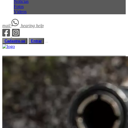
Notícias
Fotos
Vídeos
mail
hearing
help
Cadastre-se
Entrar