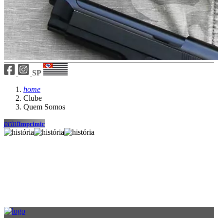
SP
home
Clube
Quem Somos
print
Imprimir