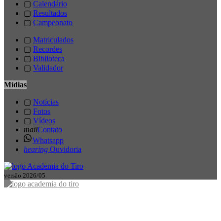
▢
Calendário
▢
Resultados
▢
Campeonato
▢
Matriculados
▢
Recordes
▢
Biblioteca
▢
Validador
Mídias
▢
Notícias
▢
Fotos
▢
Vídeos
mail
Contato
Whatsapp
hearing
Ouvidoria
versão 2026/05