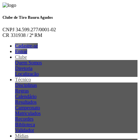
Clube de Tiro Bauru Agudos
CNPJ 34.599.277/0001-02
CR 331938 / 2ª RM
Cadastre-se
Entrar
Clube
Quem Somos
Diretoria
Localização
Técnico
Disciplinas
Regras
Calendário
Resultados
Campeonato
Matriculados
Recordes
Biblioteca
Validador
Mídias