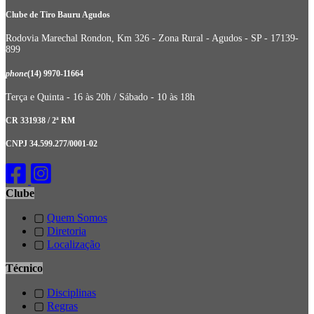
Clube de Tiro Bauru Agudos
Rodovia Marechal Rondon, Km 326 - Zona Rural - Agudos - SP - 17139-
899
phone
(14) 9970-11664
Terça e Quinta - 16 às 20h / Sábado - 10 às 18h
CR 331938 / 2ª RM
CNPJ 34.599.277/0001-02
Clube
▢
Quem Somos
▢
Diretoria
▢
Localização
Técnico
▢
Disciplinas
▢
Regras